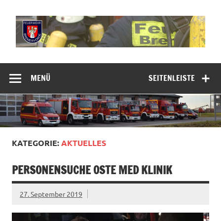
Zum
Inhalt
springen
Freiwillige
Feuerwehr
MENÜ
SEITENLEISTE
Bremervörde
KATEGORIE:
AKTUELLES
PERSONENSUCHE OSTE MED KLINIK
27. September 2019