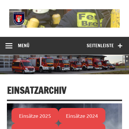
Zum
Inhalt
springen
Freiwillige
Feuerwehr
MENÜ
SEITENLEISTE
Bremervörde
EINSATZARCHIV
Einsätze 2025
Einsätze 2024