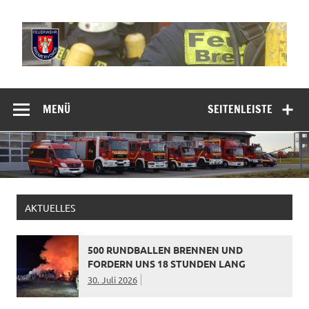
Zum
Inhalt
springen
Freiwillige
Feuerwehr
MENÜ
SEITENLEISTE
Bremervörde
AKTUELLES
500 RUNDBALLEN BRENNEN UND
FORDERN UNS 18 STUNDEN LANG
30. Juli 2026