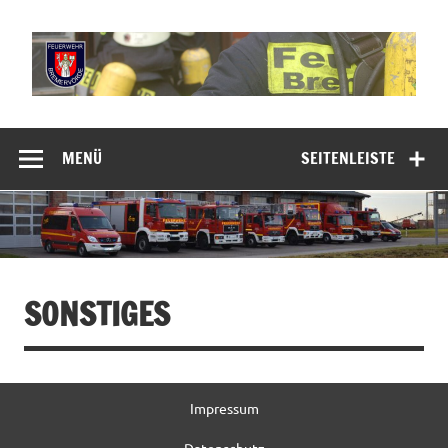
Zum
Inhalt
springen
Freiwillige
Feuerwehr
MENÜ
SEITENLEISTE
Bremervörde
SONSTIGES
Impressum
Datenschutz