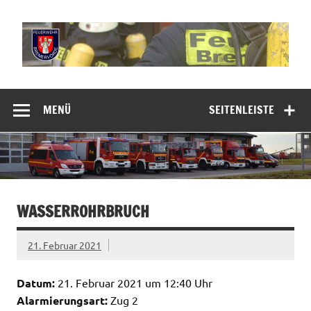
Zum
Inhalt
springen
Freiwillige
Feuerwehr
MENÜ
SEITENLEISTE
Bremervörde
WASSERROHRBRUCH
21. Februar 2021
Datum:
21. Februar 2021 um 12:40 Uhr
Alarmierungsart:
Zug 2