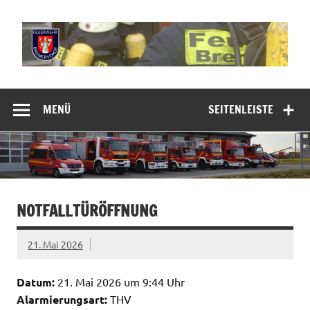
Zum
Inhalt
springen
Freiwillige
Feuerwehr
MENÜ
SEITENLEISTE
Bremervörde
NOTFALLTÜRÖFFNUNG
21. Mai 2026
Datum:
21. Mai 2026 um 9:44 Uhr
Alarmierungsart:
THV