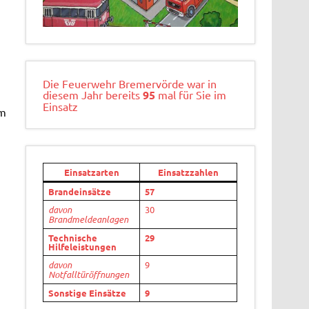
Die Feuerwehr Bremervörde war in
diesem Jahr bereits
95
mal für Sie im
Einsatz
im
Einsatzarten
Einsatzzahlen
Brandeinsätze
57
davon
30
Brandmeldeanlagen
Technische
29
Hilfeleistungen
davon
9
Notfalltüröffnungen
Sonstige Einsätze
9