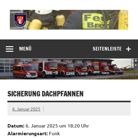
Zum
Inhalt
springen
Freiwillige
Feuerwehr
MENÜ
SEITENLEISTE
Bremervörde
SICHERUNG DACHPFANNEN
6. Januar 2025
Datum:
6. Januar 2025 um 18:20 Uhr
Alarmierungsart:
Funk