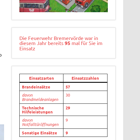
Die Feuerwehr Bremervörde war in
diesem Jahr bereits
95
mal für Sie im
Einsatz
p
Einsatzarten
Einsatzzahlen
Brandeinsätze
57
davon
30
Brandmeldeanlagen
Technische
29
Hilfeleistungen
davon
9
Notfalltüröffnungen
Sonstige Einsätze
9