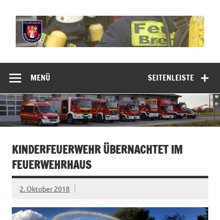
Zum
Inhalt
springen
Freiwillige
Feuerwehr
MENÜ
SEITENLEISTE
Bremervörde
KINDERFEUERWEHR ÜBERNACHTET IM
FEUERWEHRHAUS
2. Oktober 2018