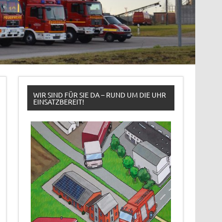
WIR SIND FÜR SIE DA – RUND UM DIE UHR
EINSATZBEREIT!